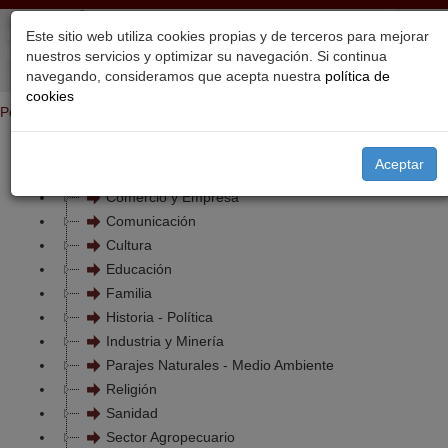
Este sitio web utiliza cookies propias y de terceros para mejorar
nuestros servicios y optimizar su navegación. Si continua
navegando, consideramos que acepta nuestra
política de
cookies
Portada
Temas
Aceptar
Bienestar Social
Comercio y Empresa
Comunicación
Cultura
Educación
Familia
Historia - Política
Industria y Minería
Parajes Naturales - Medio Ambiente
Religión
Sanidad
Sector Agropecuario