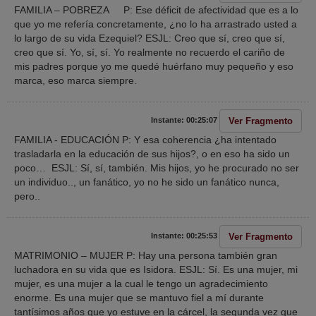
FAMILIA – POBREZA P: Ese déficit de afectividad que es a lo
que yo me refería concretamente, ¿no lo ha arrastrado usted a
lo largo de su vida Ezequiel? ESJL: Creo que sí, creo que sí,
creo que sí. Yo, sí, sí. Yo realmente no recuerdo el cariño de
mis padres porque yo me quedé huérfano muy pequeño y eso
marca, eso marca siempre.
Ver Fragmento
Instante: 00:25:07
FAMILIA - EDUCACIÓN P: Y esa coherencia ¿ha intentado
trasladarla en la educación de sus hijos?, o en eso ha sido un
poco… ESJL: Sí, sí, también. Mis hijos, yo he procurado no ser
un individuo.., un fanático, yo no he sido un fanático nunca,
pero..
Ver Fragmento
Instante: 00:25:53
MATRIMONIO – MUJER P: Hay una persona también gran
luchadora en su vida que es Isidora. ESJL: Sí. Es una mujer, mi
mujer, es una mujer a la cual le tengo un agradecimiento
enorme. Es una mujer que se mantuvo fiel a mí durante
tantísimos años que yo estuve en la cárcel, la segunda vez que