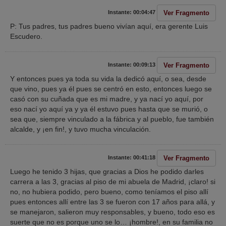
Ver Fragmento
Instante: 00:04:47
P: Tus padres, tus padres bueno vivían aquí, era gerente Luis
Escudero.
Ver Fragmento
Instante: 00:09:13
Y entonces pues ya toda su vida la dedicó aquí, o sea, desde
que vino, pues ya él pues se centró en esto, entonces luego se
casó con su cuñada que es mi madre, y ya nací yo aquí, por
eso nací yo aquí ya y ya él estuvo pues hasta que se murió, o
sea que, siempre vinculado a la fábrica y al pueblo, fue también
alcalde, y ¡en fin!, y tuvo mucha vinculación.
Ver Fragmento
Instante: 00:41:18
Luego he tenido 3 hijas, que gracias a Dios he podido darles
carrera a las 3, gracias al piso de mi abuela de Madrid, ¡claro! si
no, no hubiera podido, pero bueno, como teníamos el piso allí
pues entonces allí entre las 3 se fueron con 17 años para allá, y
se manejaron, salieron muy responsables, y bueno, todo eso es
suerte que no es porque uno se lo… ¡hombre!, en su familia no